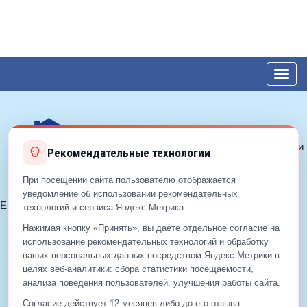
Toggl
navig
© 2017—2026 ЕДС-Балашиха
Политика конфиденциальности
Рекомендательные технологии
Политика cookie
Согласие на обработку ПДн
При посещении сайта пользователю отображается
уведомление об использовании рекомендательных
Email:
info@eds-balashiha.ru
технологий и сервиса Яндекс Метрика.
+7 (499)
929-99-99
Нажимая кнопку «Принять», вы даёте отдельное согласие на
+7 (495)
512-00-11
использование рекомендательных технологий и обработку
ваших персональных данных посредством Яндекс Метрики в
целях веб‑аналитики: сбора статистики посещаемости,
анализа поведения пользователей, улучшения работы сайта.
+7 (499)
929-99-99
+7 (495)
512-00-11
Согласие действует 12 месяцев либо до его отзыва.