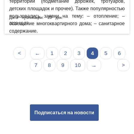
территории (подметание дорожек, тротуаров,
детских площадок и прочее). Также популярностью
пользовались заявки на тему: – отопление; –
Дата публикации: 20 дек.
освещение многоквартирного дома; – санитарное
2022 16:27
содержание.
<
←
1
2
3
4
5
6
7
8
9
10
→
>
Подписаться на новости