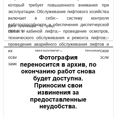
который требует повышенного внимания при
эксплуатации. Обслуживание лифтового хозяйства
включает в себя:– систему контроля
работоспособности и обеспечения диспетчерской
Дата публикации: 01 февр.
связи с кабиной лифта;– проведение осмотров,
2023 16:54
технического обслуживания и ремонта лифтов;–
проведение аварийного обслуживания лифтов и
их механизмов;– техническое
освидетельствование лифтов, в том числе после
замены элементов оборудования.