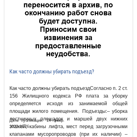
Как часто должны убирать подъезд?
Как часто должны убирать подъездСогласно п. 2 ст.
156 Жилищного кодекса РФ плата за уборку
определяется исходя из занимаемой общей
площади жилого помещения.⠀Подъезды:– уборка
лестничных площадок и маршей двух нижних
Дата публикации: 14 февр.
этажей, кабины лифта, мест перед загрузочными
2023 10:26
клапанами мусоропроводов (при их наличии) –