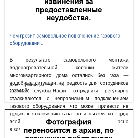
Чем грозит самовольное подключение газового
оборудовани ...
В результате самовольного монтажа
водонагревательной колонки жители
многоквартирного дома остались без газа —
подобные ситуации не редкость для сотрудников
Дата публикации: 16 янв.
газовой службы.Наши сотрудники регулярно
2023 15:20
сталкиваются с неправильным подключением
газового оборудования, что может привести не
только к отключению газа, но и выходу из строя
всей газовой системы дома. Это особенно опасно
в зимнее время, когда вода в трубах замерзает.