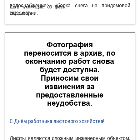
водоснабжение;– уборка снега на придомовой
Дата публикации: 03 февр.
территории.
2023 14:37
С Днём работника лифтового хозяйства!
Лифты являются сложным инженерным объектом,