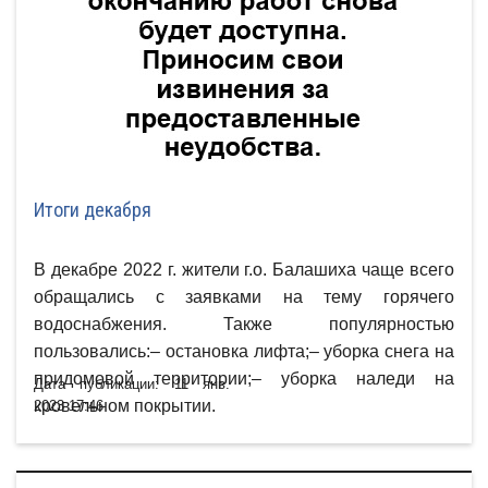
Итоги декабря
В декабре 2022 г. жители г.о. Балашиха чаще всего
обращались с заявками на тему горячего
водоснабжения. Также популярностью
пользовались:– остановка лифта;– уборка снега на
придомовой территории;– уборка наледи на
Дата публикации: 11 янв.
кровельном покрытии.
2023 17:46