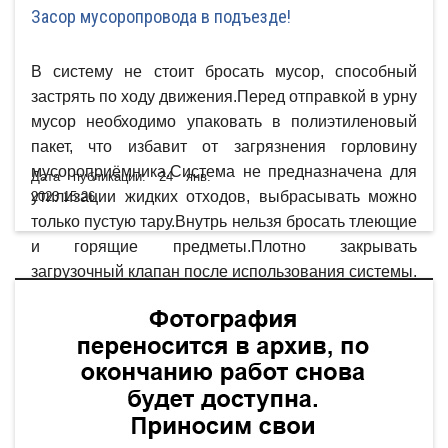
Засор мусоропровода в подъезде!
В систему не стоит бросать мусор, способный
застрять по ходу движения.Перед отправкой в урну
мусор необходимо упаковать в полиэтиленовый
пакет, что избавит от загрязнения горловину
мусороприёмника.Система не предназначена для
Дата публикации: 24 янв.
утилизации жидких отходов, выбрасывать можно
2023 15:26
только пустую тару.Внутрь нельзя бросать тлеющие
и горящие предметы.Плотно закрывать
загрузочный клапан после использования системы.