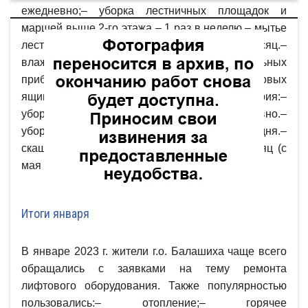
ежедневно;– уборка лестничных площадок и
маршей выше 2-го этажа – 1 раз в неделю.– мытье
лестничных площадок и маршей – 2 раза в месяц.–
влажная уборка окон, стен, дверей, отопительных
приборов, шкафов для электросчетчиков, почтовых
ящиков – 1 раз в год.⠀Придомовая территория:–
уборка контейнерной площадки — ежедневно.–
уборка придомовой территории — 1 раз в 3 дня.–
скашивание газона — не реже 1 раза в месяц (с
мая по сентябрь).
Итоги января
В январе 2023 г. жители г.о. Балашиха чаще всего
обращались с заявками на тему ремонта
лифтового оборудования. Также популярностью
пользовались:– отопление;– горячее