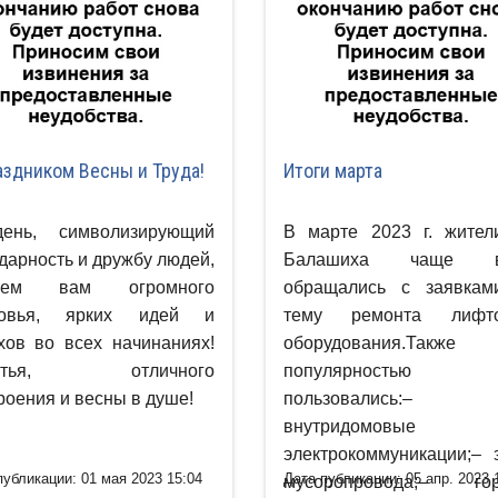
аздником Весны и Труда!
Итоги марта
ень, символизирующий
В марте 2023 г. жители
дарность и дружбу людей,
Балашиха чаще в
аем вам огромного
обращались с заявкам
ровья, ярких идей и
тему ремонта лифто
хов во всех начинаниях!
оборудования.Также
астья, отличного
популярностью
роения и весны в душе!
пользовались:–
внутридомовые
электрокоммуникации;– 
публикации: 01 мая 2023 15:04
Дата публикации: 05 апр. 2023 
мусоропровода;– гор