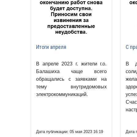
Итоги апреля
С пр
В апреле 2023 г. жители г.о.
В д
Балашиха чаще всего
соли
обращались с заявками на
жел
тему внутридомовых
здо
электрокоммуникаций.
успе
Сч
наст
Дата публикации: 05 мая 2023 16:19
Дата 