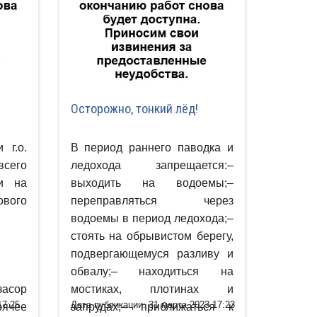
Осторожно, тонкий лёд!
 г.о.
В период раннего паводка и
сего
ледохода запрещается:–
и на
выходить на водоемы;–
вого
переправляться через
водоемы в период ледохода;–
стоять на обрывистом берегу,
подвергающемуся разливу и
обвалу;– находиться на
засор
мостиках, плотинах и
17:25
Дата публикации: 31 марта 2023 17:23
ячее
запрудах;– приближаться к