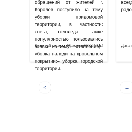
обращений от жителей г.
все
Королёв поступило на тему
радо
уборки придомовой
территории, в частности:
снега, гололеда. Также
популярностью пользовались
Дата публикации: 20 марта 2023 14:57
Дата 
заявки на тему:– отопление;–
уборка наледи на кровельном
покрытии;– уборка городской
территории.
<
←