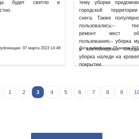
гда будет светло и
тему уборки придомов
стно.
городской территори
снега. Также популярн
пользовались:– тек
ремонт мест общ
пользования;– уборка м
публикации: 07 марта 2023 14:48
Дата публикации: 03 марта 202
у контейнерных площа
уборка наледи на крове
покрытии.
1
2
3
4
5
6
7
8
9
1