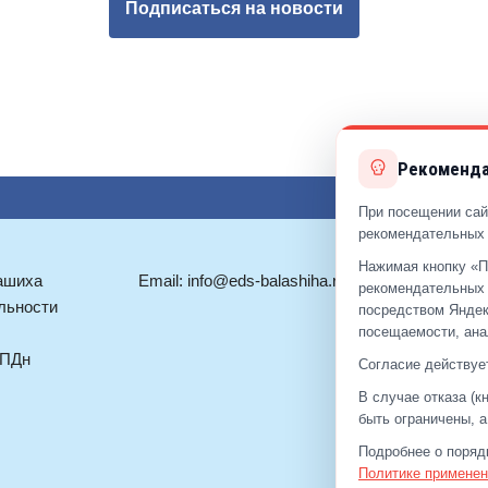
Подписаться на новости
Рекоменда
При посещении сай
рекомендательных 
Нажимая кнопку «П
ашиха
Email:
info@eds-balashiha.ru
+7 (499)
92
рекомендательных 
льности
+7 (495)
51
посредством Яндек
посещаемости, ана
 ПДн
Согласие действует
В случае отказа (
быть ограничены, 
Подробнее о поряд
Политике применен