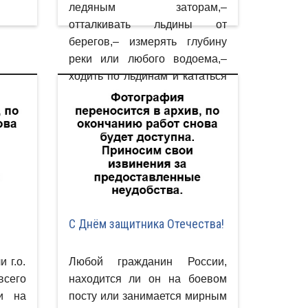
ледяным заторам,–
отталкивать льдины от
берегов,– измерять глубину
реки или любого водоема,–
ходить по льдинам и кататься
на них.– кататься на горках,
выходящих на водные
объекты.
С Днём защитника Отечества!
 г.о.
Любой гражданин России,
сего
находится ли он на боевом
и на
посту или занимается мирным