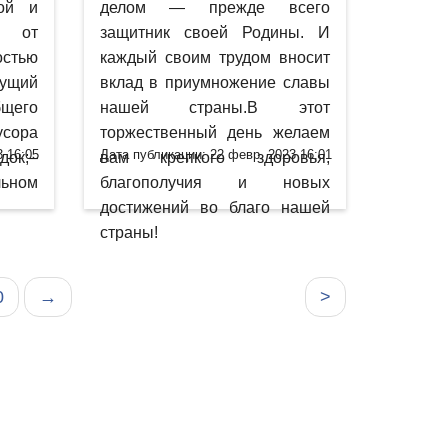
ой и
делом — прежде всего
и от
защитник своей Родины. И
остью
каждый своим трудом вносит
ущий
вклад в приумножение славы
его
нашей страны.В этот
усора
торжественный день желаем
3 16:05
Дата публикации: 22 февр. 2023 16:01
док;–
вам крепкого здоровья,
льном
благополучия и новых
достижений во благо нашей
страны!
0
→
>