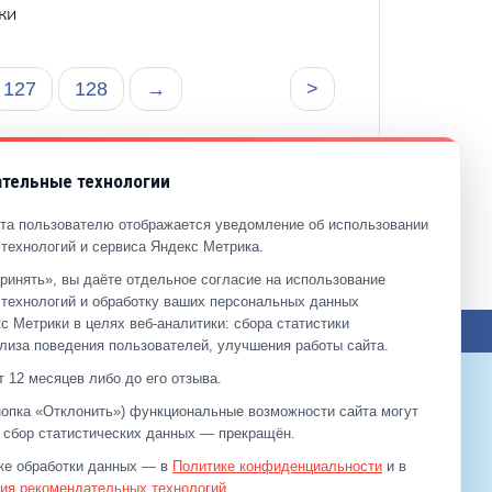
ки
127
128
→
>
тельные технологии
та пользователю отображается уведомление об использовании
технологий и сервиса Яндекс Метрика.
ринять», вы даёте отдельное согласие на использование
технологий и обработку ваших персональных данных
с Метрики в целях веб‑аналитики: сбора статистики
лиза поведения пользователей, улучшения работы сайта.
 12 месяцев либо до его отзыва.
кнопка «Отклонить») функциональные возможности сайта могут
9-11-90
а сбор статистических данных — прекращён.
ке обработки данных — в
Политике конфиденциальности
и в
ия рекомендательных технологий
.