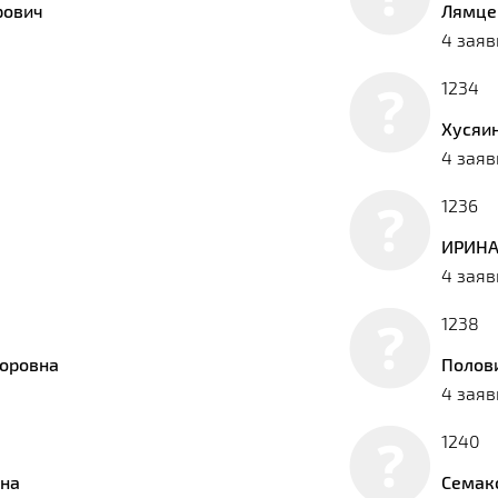
рович
Лямце
4 заяв
1234
Хусяи
4 заяв
1236
ИРИНА 
4 заяв
1238
торовна
Полов
4 заяв
1240
вна
Семак