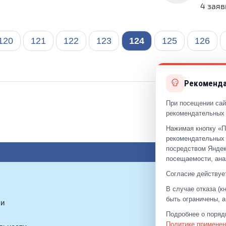
4 заяв
120
121
122
123
124
125
126
Рекоменда
При посещении сай
рекомендательных 
Нажимая кнопку «П
рекомендательных 
посредством Яндек
посещаемости, ана
Согласие действует
В случае отказа (
8(495)52
быть ограничены, 
хи
Подробнее о поряд
Политике применен