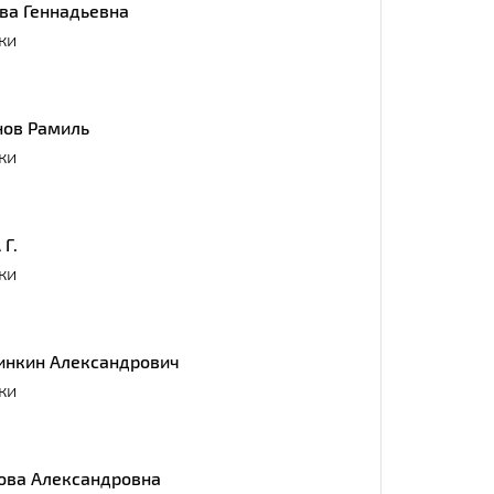
ва Геннадьевна
ки
нов Рамиль
ки
Г.
ки
инкин Александрович
ки
ова Александровна