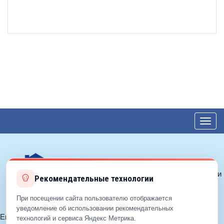
Toggl
navig
© 2017—2026 ЕДС-Балашиха
Политика конфиденциальности
Рекомендательные технологии
Политика cookie
Согласие на обработку ПДн
При посещении сайта пользователю отображается
уведомление об использовании рекомендательных
Email:
info@eds-balashiha.ru
технологий и сервиса Яндекс Метрика.
+7 (499)
929-99-99