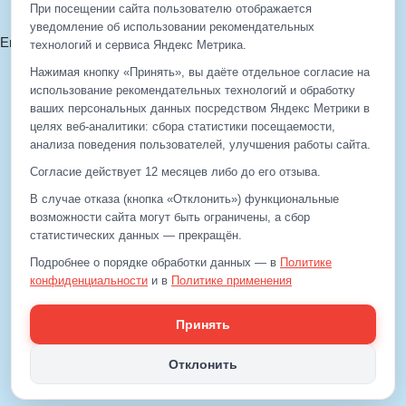
Согласие на обработку ПДн
При посещении сайта пользователю отображается
уведомление об использовании рекомендательных
Email:
info@eds-balashiha.ru
технологий и сервиса Яндекс Метрика.
+7 (499)
929-99-99
Нажимая кнопку «Принять», вы даёте отдельное согласие на
+7 (495)
512-00-11
использование рекомендательных технологий и обработку
ваших персональных данных посредством Яндекс Метрики в
целях веб‑аналитики: сбора статистики посещаемости,
анализа поведения пользователей, улучшения работы сайта.
+7 (499)
929-99-99
+7 (495)
512-00-11
Согласие действует 12 месяцев либо до его отзыва.
Email:
info@eds-balashiha.ru
В случае отказа (кнопка «Отклонить») функциональные
возможности сайта могут быть ограничены, а сбор
статистических данных — прекращён.
Подробнее о порядке обработки данных — в
Политике
конфиденциальности
и в
Политике применения
рекомендательных технологий
.
Принять
Отклонить