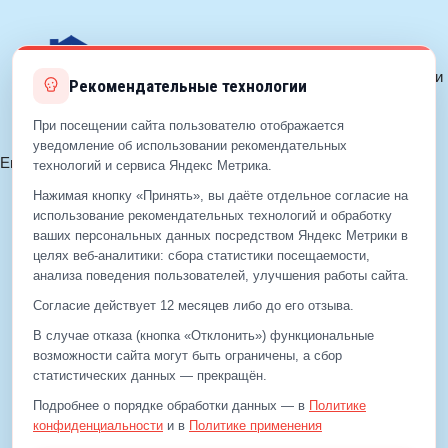
© 2017—2026 ЕДС-Балашиха
Политика конфиденциальности
Рекомендательные технологии
Политика cookie
Согласие на обработку ПДн
При посещении сайта пользователю отображается
уведомление об использовании рекомендательных
Email:
info@eds-balashiha.ru
технологий и сервиса Яндекс Метрика.
+7 (499)
929-99-99
Нажимая кнопку «Принять», вы даёте отдельное согласие на
+7 (495)
512-00-11
использование рекомендательных технологий и обработку
ваших персональных данных посредством Яндекс Метрики в
целях веб‑аналитики: сбора статистики посещаемости,
анализа поведения пользователей, улучшения работы сайта.
+7 (499)
929-99-99
+7 (495)
512-00-11
Согласие действует 12 месяцев либо до его отзыва.
Email:
info@eds-balashiha.ru
В случае отказа (кнопка «Отклонить») функциональные
возможности сайта могут быть ограничены, а сбор
статистических данных — прекращён.
Подробнее о порядке обработки данных — в
Политике
конфиденциальности
и в
Политике применения
рекомендательных технологий
.